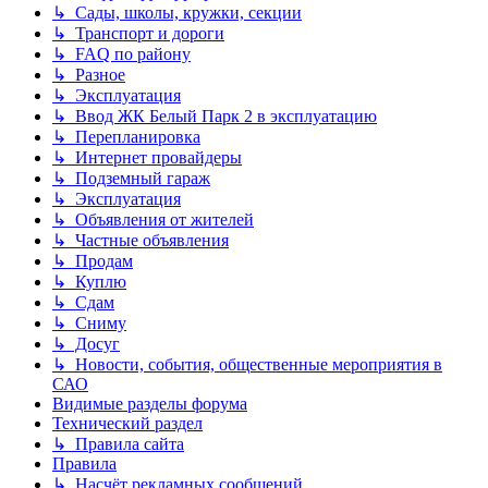
↳ Сады, школы, кружки, секции
↳ Транспорт и дороги
↳ FAQ по району
↳ Разное
↳ Эксплуатация
↳ Ввод ЖК Белый Парк 2 в эксплуатацию
↳ Перепланировка
↳ Интернет провайдеры
↳ Подземный гараж
↳ Эксплуатация
↳ Объявления от жителей
↳ Частные объявления
↳ Продам
↳ Куплю
↳ Сдам
↳ Сниму
↳ Досуг
↳ Новости, события, общественные мероприятия в
САО
Видимые разделы форума
Технический раздел
↳ Правила сайта
Правила
↳ Насчёт рекламных сообщений