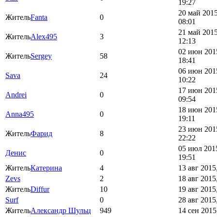
19:27
20 май 2015
Житель
Fanta
0
08:01
21 май 2015
Житель
Alex495
3
12:13
02 июн 201
Житель
Sergey
58
18:41
06 июн 201
Sava
24
10:22
17 июн 201
Andrei
0
09:54
18 июн 201
Anna495
0
19:11
23 июн 201
Житель
Фарид
8
22:22
05 июл 201
Денис
0
19:51
Житель
Катерина
4
13 авг 2015
Zevs
2
18 авг 2015
Житель
Diffur
10
19 авг 2015
Surf
0
28 авг 2015
Житель
Александр Шульц
949
14 сен 2015