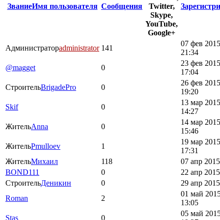
Звание
Имя пользователя
Сообщения
Twitter,
Зарегистр
Skype,
YouTube,
Google+
07 фев 2015
Администратор
administrator
141
21:34
23 фев 2015
@magget
0
17:04
26 фев 2015
Строитель
BrigadePro
0
19:20
13 мар 2015
Skif
0
14:27
14 мар 2015
Житель
Anna
0
15:46
19 мар 2015
Житель
Pmulloev
1
17:31
Житель
Михаил
118
07 апр 2015
BOND111
0
22 апр 2015
Строитель
Деникин
0
29 апр 2015
01 май 2015
Roman
2
13:05
05 май 2015
Stas
0