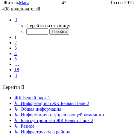
Житель
Магa
47
15 сен 2015
438 пользователей
Страница
1
Перейти на страницу:
из
18
1
2
3
4
5
…
18
След.
Перейти
ЖК Белый парк 2
↳ Информация о ЖК Белый Парк 2
↳ Общая информация
↳ Информация от управляющей компании
↳ Благоустройство ЖК Белый Парк 2
↳ Разное
↳ Инфраструктура района