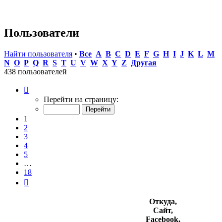
Пользователи
Найти пользователя
•
Все
A
B
C
D
E
F
G
H
I
J
K
L
M
N
O
P
Q
R
S
T
U
V
W
X
Y
Z
Другая
438 пользователей
Страница
1
Перейти на страницу:
из
18
1
2
3
4
5
…
18
След.
Откуда,
Сайт,
Facebook,